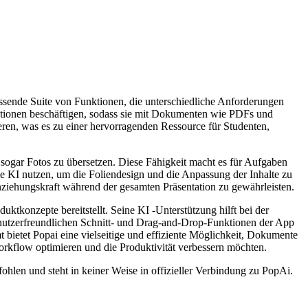
mfassende Suite von Funktionen, die unterschiedliche Anforderungen
ktionen beschäftigen, sodass sie mit Dokumenten wie PDFs und
en, was es zu einer hervorragenden Ressource für Studenten,
 sogar Fotos zu übersetzen. Diese Fähigkeit macht es für Aufgaben
sie KI nutzen, um die Foliendesign und die Anpassung der Inhalte zu
Anziehungskraft während der gesamten Präsentation zu gewährleisten.
ktkonzepte bereitstellt. Seine KI -Unterstützung hilft bei der
nutzerfreundlichen Schnitt- und Drag-and-Drop-Funktionen der App
ietet Popai eine vielseitige und effiziente Möglichkeit, Dokumente
Workflow optimieren und die Produktivität verbessern möchten.
ohlen und steht in keiner Weise in offizieller Verbindung zu PopAi.