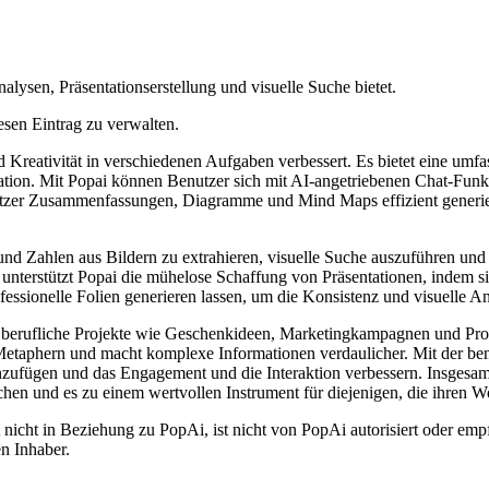
alysen, Präsentationserstellung und visuelle Suche bietet.
esen Eintrag zu verwalten.
und Kreativität in verschiedenen Aufgaben verbessert. Es bietet eine u
tation. Mit Popai können Benutzer sich mit AI-angetriebenen Chat-Fun
tzer Zusammenfassungen, Diagramme und Mind Maps effizient generier
und Zahlen aus Bildern zu extrahieren, visuelle Suche auszuführen und
s unterstützt Popai die mühelose Schaffung von Präsentationen, indem 
fessionelle Folien generieren lassen, um die Konsistenz und visuelle 
nd berufliche Projekte wie Geschenkideen, Marketingkampagnen und Produ
Metaphern und macht komplexe Informationen verdaulicher. Mit der be
ufügen und das Engagement und die Interaktion verbessern. Insgesamt b
rschen und es zu einem wertvollen Instrument für diejenigen, die ihren 
nicht in Beziehung zu PopAi, ist nicht von PopAi autorisiert oder empf
n Inhaber.