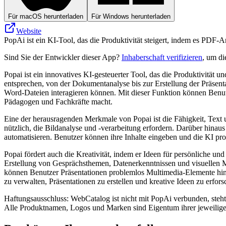
Für macOS herunterladen
Für Windows herunterladen
Website
PopAi ist ein KI-Tool, das die Produktivität steigert, indem es PDF-An
Sind Sie der Entwickler dieser App?
Inhaberschaft verifizieren
, um di
Popai ist ein innovatives KI-gesteuerter Tool, das die Produktivität 
entsprechen, von der Dokumentanalyse bis zur Erstellung der Präsen
Word-Dateien interagieren können. Mit dieser Funktion können Benu
Pädagogen und Fachkräfte macht.
Eine der herausragenden Merkmale von Popai ist die Fähigkeit, Text 
nützlich, die Bildanalyse und -verarbeitung erfordern. Darüber hinau
automatisieren. Benutzer können ihre Inhalte eingeben und die KI pro
Popai fördert auch die Kreativität, indem er Ideen für persönliche u
Erstellung von Gesprächsthemen, Datenerkenntnissen und visuellen 
können Benutzer Präsentationen problemlos Multimedia-Elemente hinz
zu verwalten, Präsentationen zu erstellen und kreative Ideen zu erfo
Haftungsausschluss: WebCatalog ist nicht mit PopAi verbunden, steht 
Alle Produktnamen, Logos und Marken sind Eigentum ihrer jeweilige