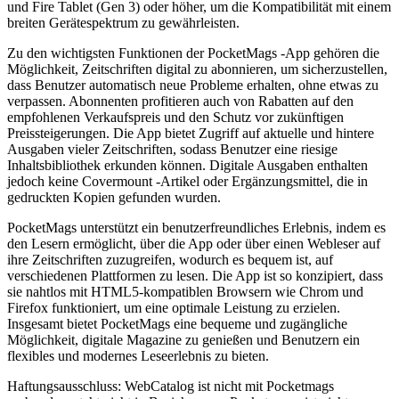
und Fire Tablet (Gen 3) oder höher, um die Kompatibilität mit einem
breiten Gerätespektrum zu gewährleisten.
Zu den wichtigsten Funktionen der PocketMags -App gehören die
Möglichkeit, Zeitschriften digital zu abonnieren, um sicherzustellen,
dass Benutzer automatisch neue Probleme erhalten, ohne etwas zu
verpassen. Abonnenten profitieren auch von Rabatten auf den
empfohlenen Verkaufspreis und den Schutz vor zukünftigen
Preissteigerungen. Die App bietet Zugriff auf aktuelle und hintere
Ausgaben vieler Zeitschriften, sodass Benutzer eine riesige
Inhaltsbibliothek erkunden können. Digitale Ausgaben enthalten
jedoch keine Covermount -Artikel oder Ergänzungsmittel, die in
gedruckten Kopien gefunden wurden.
PocketMags unterstützt ein benutzerfreundliches Erlebnis, indem es
den Lesern ermöglicht, über die App oder über einen Webleser auf
ihre Zeitschriften zuzugreifen, wodurch es bequem ist, auf
verschiedenen Plattformen zu lesen. Die App ist so konzipiert, dass
sie nahtlos mit HTML5-kompatiblen Browsern wie Chrom und
Firefox funktioniert, um eine optimale Leistung zu erzielen.
Insgesamt bietet PocketMags eine bequeme und zugängliche
Möglichkeit, digitale Magazine zu genießen und Benutzern ein
flexibles und modernes Leseerlebnis zu bieten.
Haftungsausschluss: WebCatalog ist nicht mit Pocketmags