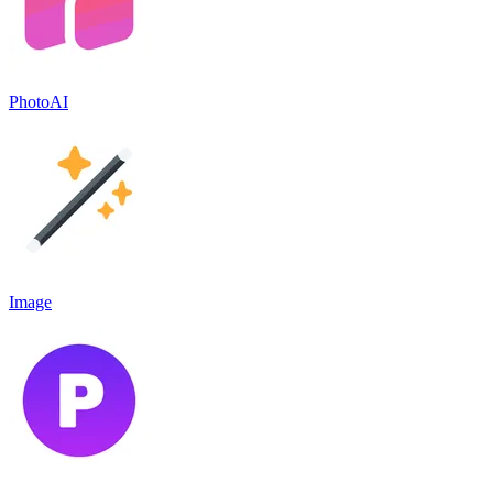
PhotoAI
Image