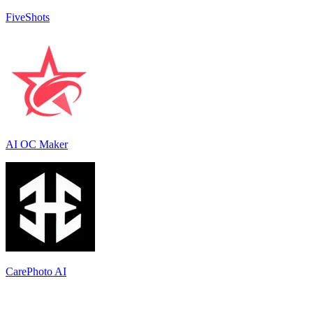
FiveShots
AI OC Maker
CarePhoto AI