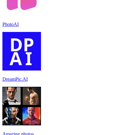
PhotoAI
DreamPic.AI
Amazing.photos