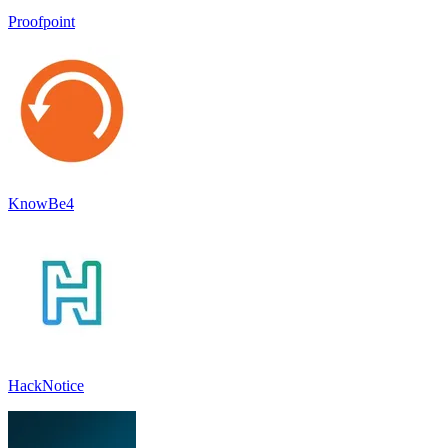
Proofpoint
KnowBe4
HackNotice