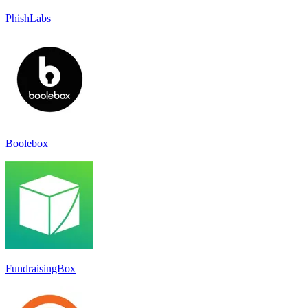
PhishLabs
Boolebox
FundraisingBox