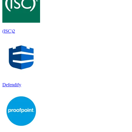
(ISC)2
Defendify