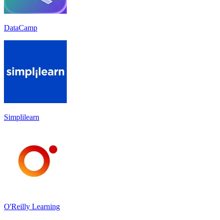
DataCamp
Simplilearn
O'Reilly Learning