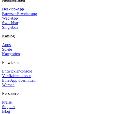
Herunterladen
Desktop-App
Browser-Erweiterung
Web-App
Switchbar
Singlebox
Katalog
Apps
Spiele
Kategorien
Entwickler
Entwicklerkonsole
Verifizieren lassen
Eine App übermitteln
Werben
Ressourcen
Preise
Support
Blog