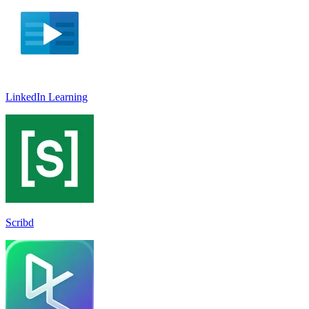
LinkedIn Learnin‪g
Scribd