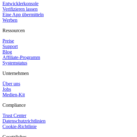
Entwicklerkonsole
Verifizieren lassen
Eine App übermitteln
Werben
Ressourcen
Preise
Support
Blog
Affiliate-Programm
Systemstatus
Unternehmen
Über uns
Jobs
Medien-Kit
Compliance
Trust Center
Datenschutzrichtlinien
Cookie-Richtlinie
Gesetzliches