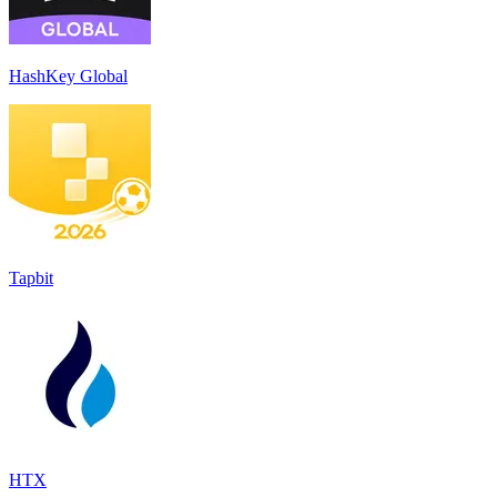
HashKey Global
Tapbit
HTX