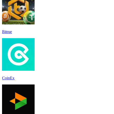
Bitrue
CoinEx