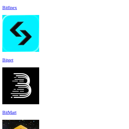
Bitfinex
Bitget
BitMart