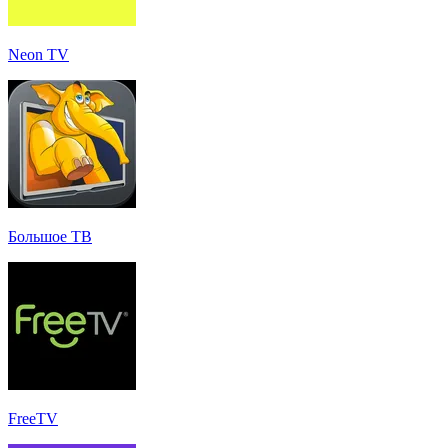
Neon TV
Большое ТВ
FreeTV