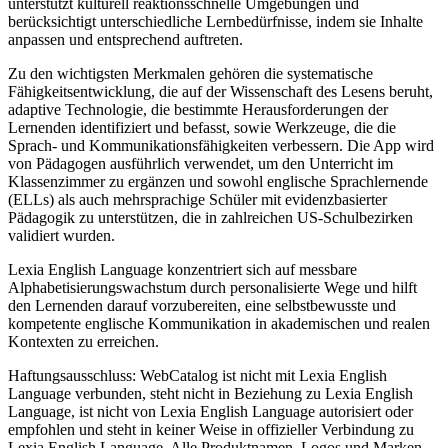
unterstützt kulturell reaktionsschnelle Umgebungen und
berücksichtigt unterschiedliche Lernbedürfnisse, indem sie Inhalte
anpassen und entsprechend auftreten.
Zu den wichtigsten Merkmalen gehören die systematische
Fähigkeitsentwicklung, die auf der Wissenschaft des Lesens beruht,
adaptive Technologie, die bestimmte Herausforderungen der
Lernenden identifiziert und befasst, sowie Werkzeuge, die die
Sprach- und Kommunikationsfähigkeiten verbessern. Die App wird
von Pädagogen ausführlich verwendet, um den Unterricht im
Klassenzimmer zu ergänzen und sowohl englische Sprachlernende
(ELLs) als auch mehrsprachige Schüler mit evidenzbasierter
Pädagogik zu unterstützen, die in zahlreichen US-Schulbezirken
validiert wurden.
Lexia English Language konzentriert sich auf messbare
Alphabetisierungswachstum durch personalisierte Wege und hilft
den Lernenden darauf vorzubereiten, eine selbstbewusste und
kompetente englische Kommunikation in akademischen und realen
Kontexten zu erreichen.
Haftungsausschluss: WebCatalog ist nicht mit Lexia English
Language verbunden, steht nicht in Beziehung zu Lexia English
Language, ist nicht von Lexia English Language autorisiert oder
empfohlen und steht in keiner Weise in offizieller Verbindung zu
Lexia English Language. Alle Produktnamen, Logos und Marken