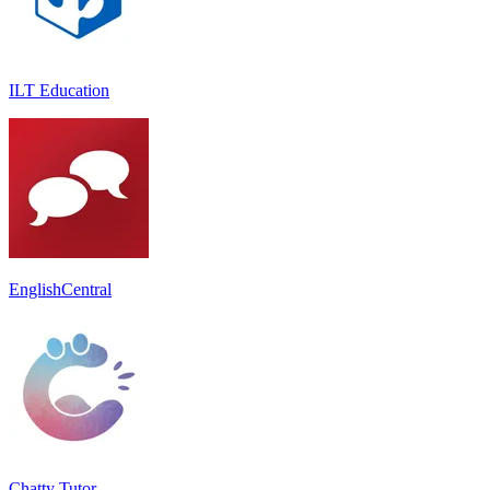
ILT Education
EnglishCentral
Chatty Tutor