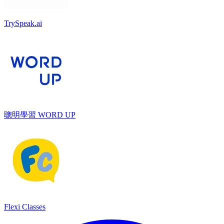
TrySpeak.ai
聰明學習 WORD UP
Flexi Classes