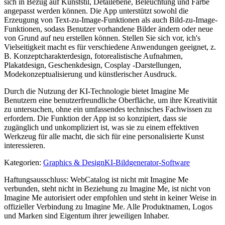
sich in Bezug auf Kunststil, Detailebene, Beleuchtung und Farbe
angepasst werden können. Die App unterstützt sowohl die
Erzeugung von Text-zu-Image-Funktionen als auch Bild-zu-Image-
Funktionen, sodass Benutzer vorhandene Bilder ändern oder neue
von Grund auf neu erstellen können. Stellen Sie sich vor, ich's
Vielseitigkeit macht es für verschiedene Anwendungen geeignet, z.
B. Konzeptcharakterdesign, fotorealistische Aufnahmen,
Plakatdesign, Geschenkdesign, Cosplay -Darstellungen,
Modekonzeptualisierung und künstlerischer Ausdruck.
Durch die Nutzung der KI-Technologie bietet Imagine Me
Benutzern eine benutzerfreundliche Oberfläche, um ihre Kreativität
zu untersuchen, ohne ein umfassendes technisches Fachwissen zu
erfordern. Die Funktion der App ist so konzipiert, dass sie
zugänglich und unkompliziert ist, was sie zu einem effektiven
Werkzeug für alle macht, die sich für eine personalisierte Kunst
interessieren.
Kategorien
:
Graphics & Design
KI-Bildgenerator-Software
Haftungsausschluss: WebCatalog ist nicht mit Imagine Me
verbunden, steht nicht in Beziehung zu Imagine Me, ist nicht von
Imagine Me autorisiert oder empfohlen und steht in keiner Weise in
offizieller Verbindung zu Imagine Me. Alle Produktnamen, Logos
und Marken sind Eigentum ihrer jeweiligen Inhaber.