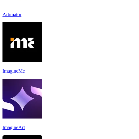
Artimator
ImagineMe
ImagineArt