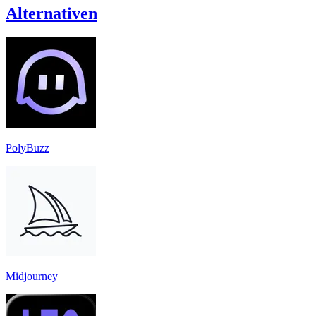
Alternativen
PolyBuzz
Midjourney