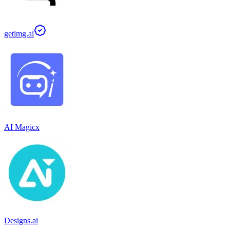
getimg.ai
AI Magicx
Designs.ai