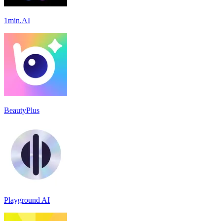
1min.AI
BeautyPlus
Playground AI