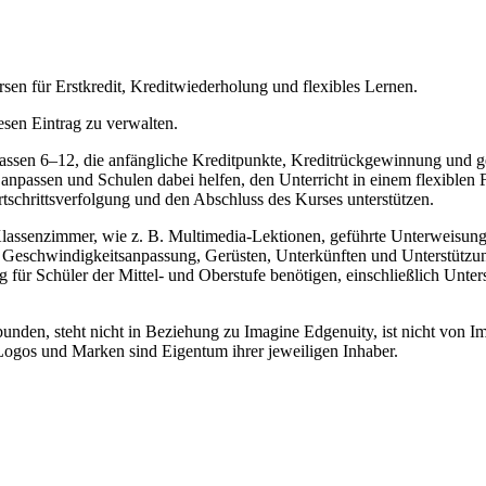
sen für Erstkredit, Kreditwiederholung und flexibles Lernen.
esen Eintrag zu verwalten.
lassen 6–12, die anfängliche Kreditpunkte, Kreditrückgewinnung und ge
 anpassen und Schulen dabei helfen, den Unterricht in einem flexiblen
tschrittsverfolgung und den Abschluss des Kurses unterstützen.
lassenzimmer, wie z. B. Multimedia-Lektionen, geführte Unterweisunge
r Geschwindigkeitsanpassung, Gerüsten, Unterkünften und Unterstützung 
ng für Schüler der Mittel- und Oberstufe benötigen, einschließlich Unt
nden, steht nicht in Beziehung zu Imagine Edgenuity, ist nicht von Im
Logos und Marken sind Eigentum ihrer jeweiligen Inhaber.