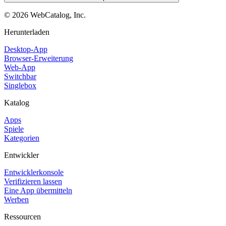
©
2026
WebCatalog, Inc.
Herunterladen
Desktop-App
Browser-Erweiterung
Web-App
Switchbar
Singlebox
Katalog
Apps
Spiele
Kategorien
Entwickler
Entwicklerkonsole
Verifizieren lassen
Eine App übermitteln
Werben
Ressourcen