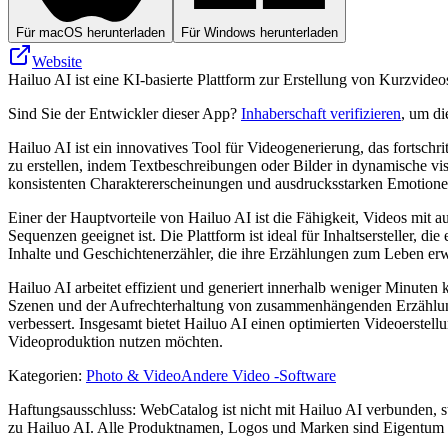
Für macOS herunterladen
Für Windows herunterladen
Website
Hailuo AI ist eine KI-basierte Plattform zur Erstellung von Kurzvideo
Sind Sie der Entwickler dieser App?
Inhaberschaft verifizieren
, um di
Hailuo AI ist ein innovatives Tool für Videogenerierung, das fortsch
zu erstellen, indem Textbeschreibungen oder Bilder in dynamische vi
konsistenten Charaktererscheinungen und ausdrucksstarken Emotione
Einer der Hauptvorteile von Hailuo AI ist die Fähigkeit, Videos mit
Sequenzen geeignet ist. Die Plattform ist ideal für Inhaltsersteller,
Inhalte und Geschichtenerzähler, die ihre Erzählungen zum Leben er
Hailuo AI arbeitet effizient und generiert innerhalb weniger Minute
Szenen und der Aufrechterhaltung von zusammenhängenden Erzählunge
verbessert. Insgesamt bietet Hailuo AI einen optimierten Videoerstellu
Videoproduktion nutzen möchten.
Kategorien
:
Photo & Video
Andere Video -Software
Haftungsausschluss: WebCatalog ist nicht mit Hailuo AI verbunden, ste
zu Hailuo AI. Alle Produktnamen, Logos und Marken sind Eigentum ih