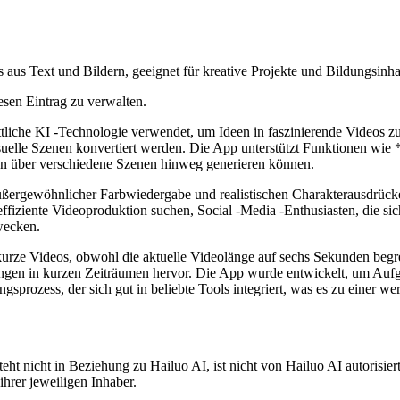
s aus Text und Bildern, geeignet für kreative Projekte und Bildungsinha
esen Eintrag zu verwalten.
rittliche KI -Technologie verwendet, um Ideen in faszinierende Videos z
suelle Szenen konvertiert werden. Die App unterstützt Funktionen wie 
n über verschiedene Szenen hinweg generieren können.
 außergewöhnlicher Farbwiedergabe und realistischen Charakterausdrüc
 die effiziente Videoproduktion suchen, Social -Media -Enthusiasten, di
wecken.
n kurze Videos, obwohl die aktuelle Videolänge auf sechs Sekunden beg
n in kurzen Zeiträumen hervor. Die App wurde entwickelt, um Aufgabe
ngsprozess, der sich gut in beliebte Tools integriert, was es zu einer we
ht nicht in Beziehung zu Hailuo AI, ist nicht von Hailuo AI autorisiert
rer jeweiligen Inhaber.