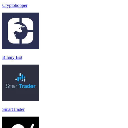
Cryptohopper
Binary Bot
SmartTrader