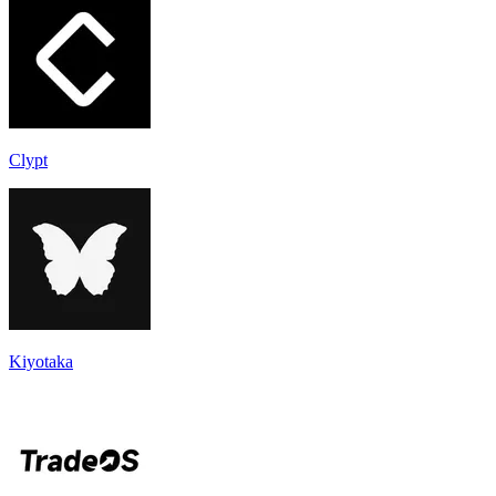
Clypt
Kiyotaka