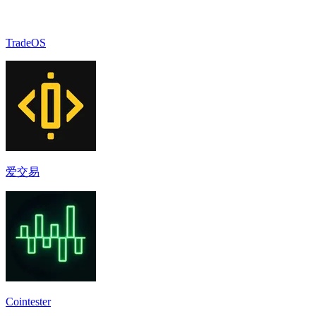
TradeOS
爱交易
Cointester