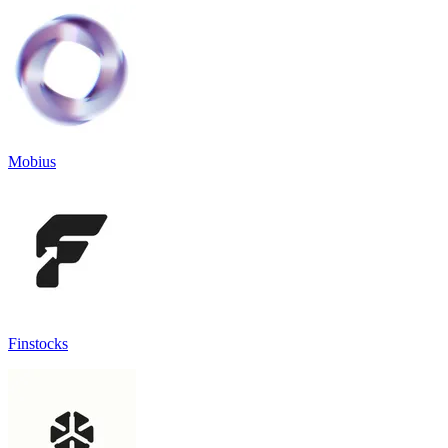
Mobius
Finstocks