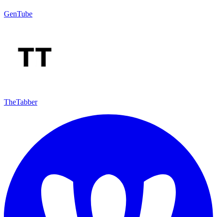
GenTube
TheTabber