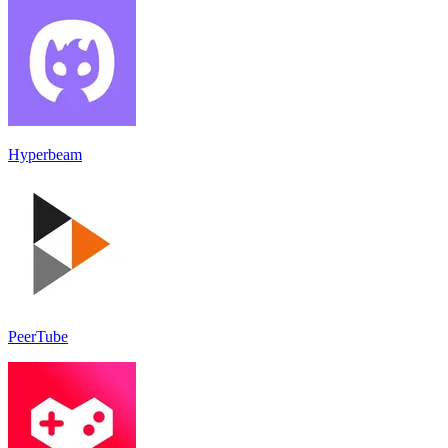
Hyperbeam
PeerTube