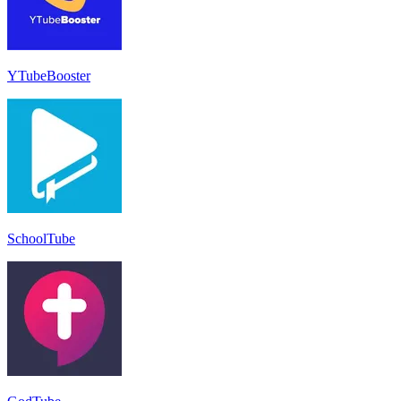
YTubeBooster
SchoolTube