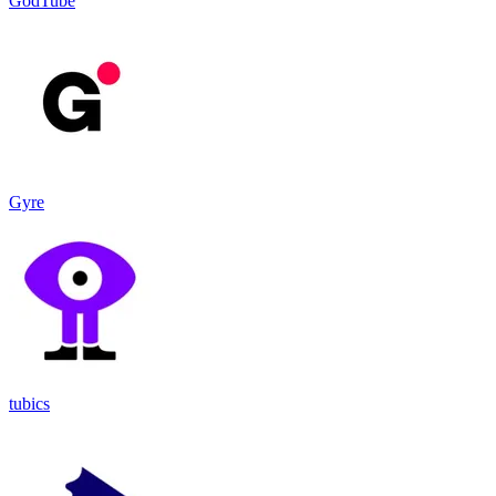
GodTube
Gyre
tubics