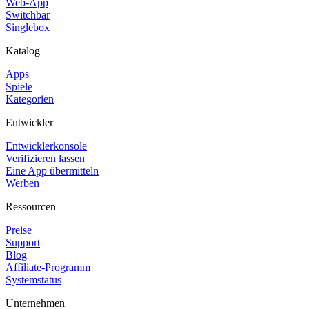
Web-App
Switchbar
Singlebox
Katalog
Apps
Spiele
Kategorien
Entwickler
Entwicklerkonsole
Verifizieren lassen
Eine App übermitteln
Werben
Ressourcen
Preise
Support
Blog
Affiliate-Programm
Systemstatus
Unternehmen