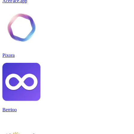
AceFace.app
Pixora
Berrioo