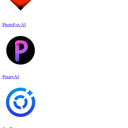
PhotoFox AI
PixaryAI