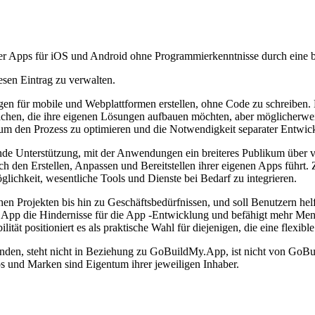
er Apps für iOS und Android ohne Programmierkenntnisse durch eine b
esen Eintrag zu verwalten.
 für mobile und Webplattformen erstellen, ohne Code zu schreiben. 
chen, die ihre eigenen Lösungen aufbauen möchten, aber möglicherwei
um den Prozess zu optimieren und die Notwendigkeit separater Entwick
fende Unterstützung, mit der Anwendungen ein breiteres Publikum über
rch den Erstellen, Anpassen und Bereitstellen ihrer eigenen Apps führ
ichkeit, wesentliche Tools und Dienste bei Bedarf zu integrieren.
en Projekten bis hin zu Geschäftsbedürfnissen, und soll Benutzern helf
App die Hindernisse für die App -Entwicklung und befähigt mehr Mens
lität positioniert es als praktische Wahl für diejenigen, die eine fl
en, steht nicht in Beziehung zu GoBuildMy.App, ist nicht von GoBuil
 und Marken sind Eigentum ihrer jeweiligen Inhaber.