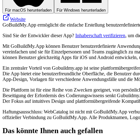
Für macOS herunterladen
Für Windows herunterladen
Website
GoBuildMy.App ermöglicht die einfache Erstellung benutzerdefiniert
Sind Sie der Entwickler dieser App?
Inhaberschaft verifizieren
, um di
Mit GoBuildMy.App können Benutzer benutzerdefinierte Anwendungen
vereinfachen und sie für Einzelpersonen und Teams zugänglich zu ma
können Benutzer gleichzeitig Apps für iOS und Android entwickeln, 
Ein zentraler Vorteil von Gobuildmy.app ist seine plattformübergrei
Die App bietet eine benutzerfreundliche Oberfläche, die Benutzer du
App-Design, Vorlagen für verschiedene Anwendungsfälle und die Mögl
Die Plattform ist für eine Reihe von Zwecken geeignet, von persönlich
Beseitigung der Erfordernis des Codierungswissens senkt Gubuildmy.
Der Fokus auf intuitives Design und plattformübergreifende Kompatibi
Haftungsausschluss: WebCatalog ist nicht mit GoBuildMy.App verbund
offizieller Verbindung zu GoBuildMy.App. Alle Produktnamen, Logos
Das könnte Ihnen auch gefallen