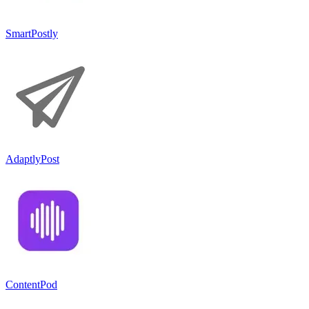
SmartPostly
AdaptlyPost
ContentPod