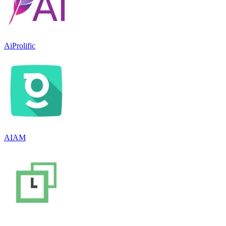
AiProlific
AIAM