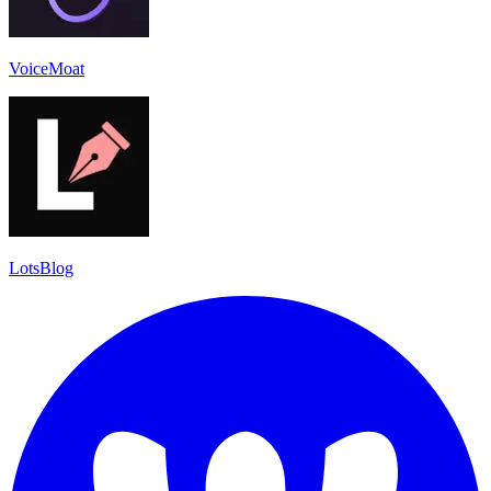
VoiceMoat
LotsBlog