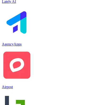
Lately AI
AgencyApps
Airpost