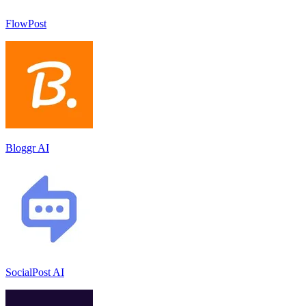
FlowPost
Bloggr AI
SocialPost AI