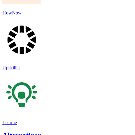
HowNow
Upskillist
Learnie