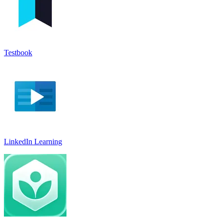
Testbook
LinkedIn Learnin‪g