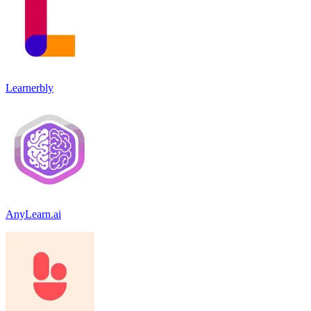
Learnerbly
AnyLearn.ai