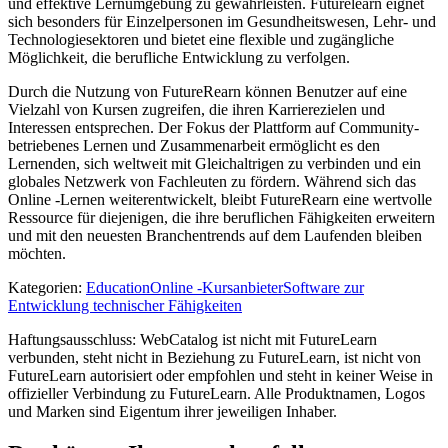
und effektive Lernumgebung zu gewährleisten. Futurelearn eignet
sich besonders für Einzelpersonen im Gesundheitswesen, Lehr- und
Technologiesektoren und bietet eine flexible und zugängliche
Möglichkeit, die berufliche Entwicklung zu verfolgen.
Durch die Nutzung von FutureRearn können Benutzer auf eine
Vielzahl von Kursen zugreifen, die ihren Karrierezielen und
Interessen entsprechen. Der Fokus der Plattform auf Community-
betriebenes Lernen und Zusammenarbeit ermöglicht es den
Lernenden, sich weltweit mit Gleichaltrigen zu verbinden und ein
globales Netzwerk von Fachleuten zu fördern. Während sich das
Online -Lernen weiterentwickelt, bleibt FutureRearn eine wertvolle
Ressource für diejenigen, die ihre beruflichen Fähigkeiten erweitern
und mit den neuesten Branchentrends auf dem Laufenden bleiben
möchten.
Kategorien
:
Education
Online -Kursanbieter
Software zur
Entwicklung technischer Fähigkeiten
Haftungsausschluss: WebCatalog ist nicht mit FutureLearn
verbunden, steht nicht in Beziehung zu FutureLearn, ist nicht von
FutureLearn autorisiert oder empfohlen und steht in keiner Weise in
offizieller Verbindung zu FutureLearn. Alle Produktnamen, Logos
und Marken sind Eigentum ihrer jeweiligen Inhaber.