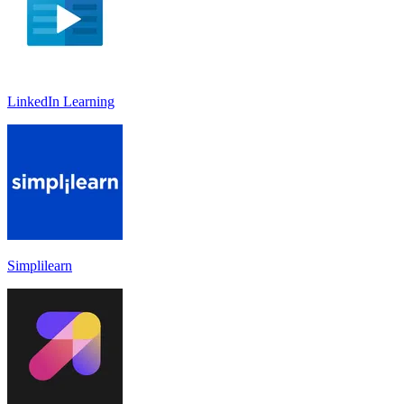
LinkedIn Learnin‪g
Simplilearn