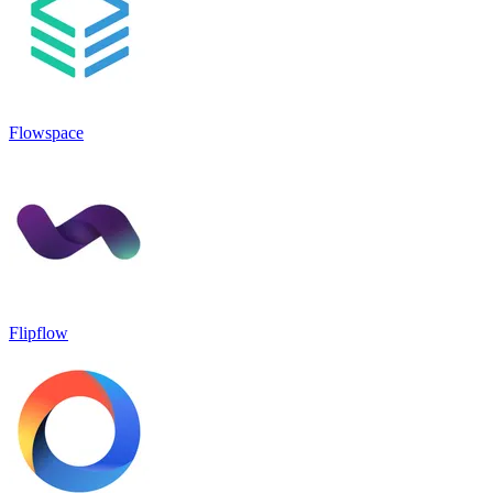
Flowspace
Flipflow