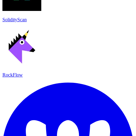
SolidityScan
RockFlow