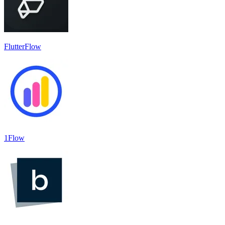
FlutterFlow
1Flow