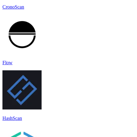
CronoScan
Flow
HashScan