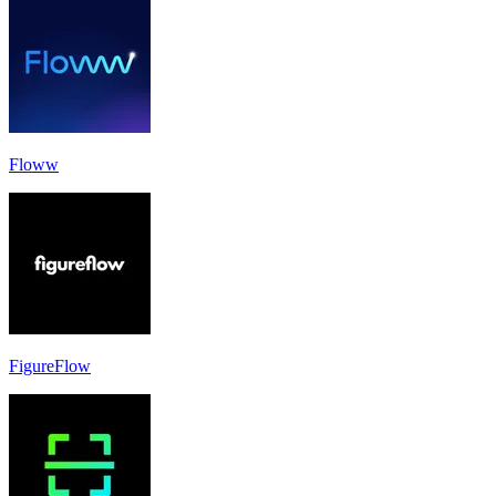
Floww
FigureFlow