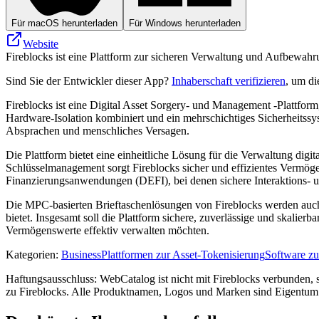
Für macOS herunterladen
Für Windows herunterladen
Website
Fireblocks ist eine Plattform zur sicheren Verwaltung und Aufbewahr
Sind Sie der Entwickler dieser App?
Inhaberschaft verifizieren
, um di
Fireblocks ist eine Digital Asset Sorgery- und Management -Plattform,
Hardware-Isolation kombiniert und ein mehrschichtiges Sicherheitssys
Absprachen und menschliches Versagen.
Die Plattform bietet eine einheitliche Lösung für die Verwaltung dig
Schlüsselmanagement sorgt Fireblocks sicher und effizientes Vermöge
Finanzierungsanwendungen (DEFI), bei denen sichere Interaktions- 
Die MPC-basierten Brieftaschenlösungen von Fireblocks werden au
bietet. Insgesamt soll die Plattform sichere, zuverlässige und skalier
Vermögenswerte effektiv verwalten möchten.
Kategorien
:
Business
Plattformen zur Asset-Tokenisierung
Software z
Haftungsausschluss: WebCatalog ist nicht mit Fireblocks verbunden, st
zu Fireblocks. Alle Produktnamen, Logos und Marken sind Eigentum i