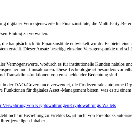
ung digitaler Vermögenswerte für Finanzinstitute, die Multi-Party-Ber
esen Eintrag zu verwalten.
 die hauptsächlich für Finanzinstitute entwickelt wurde. Es bietet ein
tem erstellt. Dieser Ansatz beseitigt einzelne Versagenspunkte und sch
italer Vermögenswerte, wodurch es für institutionelle Kunden nahtlos 
nspeicher und -transaktionen. Diese Technologie ist besonders vortei
und Transaktionsfunktionen von entscheidender Bedeutung sind.
ch in der DAO-Governance verwendet, die für dezentrale autonome Or
bare Funktionen für digitales Asset -Management bieten, was es zu einem 
ur Verwahrung von Kryptowährungen
Kryptowährungs-Wallets
eht nicht in Beziehung zu Fireblocks, ist nicht von Fireblocks autorisie
hrer jeweiligen Inhaber.