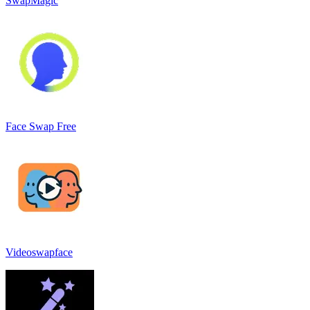
SwapMagic
Face Swap Free
Videoswapface