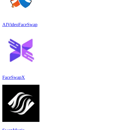
AIVideoFaceSwap
FaceSwapX