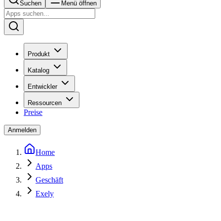
Suchen
Menü öffnen
Produkt
Katalog
Entwickler
Ressourcen
Preise
Anmelden
Home
Apps
Geschäft
Exely