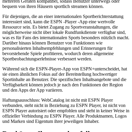
mehreren Geräten kompatibel, sodass Benutzer unterwegs oder
bequem von ihren Häusern sportlich streamen können.
Für diejenigen, die an einer internationalen Sportberichterstattung
interessiert sind, kann die ESPN -Player -App eine wertvolle
Ressource sein. Es bietet Zugang zu Sportveranstaltungen, die
möglicherweise nicht über lokale Rundfunkdienste verfügbar sind,
was es für Fans des internationalen Sports besonders nützlich macht.
Darüber hinaus können Benutzer von Funktionen wie
personalisierten Inhaltsempfehlungen und Erinnerungen für
bevorstehende Spiele profitieren, wodurch deren allgemeine
Sportbeobachtungserlebnisse verbessert werden.
Während sich die ESPN-Player-App von ESPN+unterscheidet, hat
sie einen ähnlichen Fokus auf der Bereitstellung hochwertiger
Sportinhalte an Benutzer. Die spezifischen Inhaltsangebote und die
Verfügbarkeit können jedoch je nach den Funktionen der Region
und den Apps der App variieren.
Haftungsausschluss: WebCatalog ist nicht mit ESPN Player
verbunden, steht nicht in Beziehung zu ESPN Player, ist nicht von
ESPN Player autorisiert oder empfohlen und steht in keiner Weise in
offizieller Verbindung zu ESPN Player. Alle Produktnamen, Logos
und Marken sind Eigentum ihrer jeweiligen Inhaber.