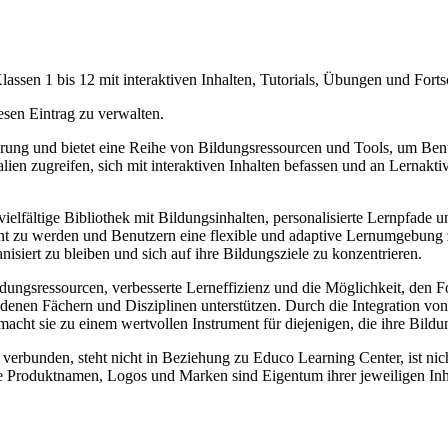
sen 1 bis 12 mit interaktiven Inhalten, Tutorials, Übungen und Fortsc
esen Eintrag zu verwalten.
ung und bietet eine Reihe von Bildungsressourcen und Tools, um Benutz
lien zugreifen, sich mit interaktiven Inhalten befassen und an Lernakt
elfältige Bibliothek mit Bildungsinhalten, personalisierte Lernpfade u
recht zu werden und Benutzern eine flexible und adaptive Lernumgebun
nisiert zu bleiben und sich auf ihre Bildungsziele zu konzentrieren.
ungsressourcen, verbesserte Lerneffizienz und die Möglichkeit, den For
enen Fächern und Disziplinen unterstützen. Durch die Integration von 
acht sie zu einem wertvollen Instrument für diejenigen, die ihre Bild
verbunden, steht nicht in Beziehung zu Educo Learning Center, ist nic
lle Produktnamen, Logos und Marken sind Eigentum ihrer jeweiligen Inh