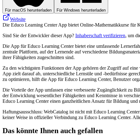
Für macOS herunterladen
Für Windows herunterladen
Website
Die Educo Learning Center App bietet Online-Mathematikkurse für Klas
Sind Sie der Entwickler dieser App?
Inhaberschaft verifizieren
, um di
Die App für Educo Learning Center bietet eine umfassende Lernerfahr
zentrale Plattform, auf der Lernende auf verschiedene Bildungsmateria
ihrer Fähigkeiten zugeschnitten sind.
Zu den wichtigsten Funktionen der App gehören der Zugriff auf eine vi
App zielt darauf ab, unterschiedliche Lernstile und -bedürfnisse ge
zu optimieren, hilft die App für Educo Learning Center, Benutzer orga
Die Vorteile der App umfassen eine verbesserte Zugänglichkeit zu Bild
der Entwicklung wesentlicher Fähigkeiten und Kenntnisse in verschied
Educo Learning Center einen ganzheitlichen Ansatz für Bildung und m
Haftungsausschluss: WebCatalog ist nicht mit Educo Learning Center 
keiner Weise in offizieller Verbindung zu Educo Learning Center. A
Das könnte Ihnen auch gefallen