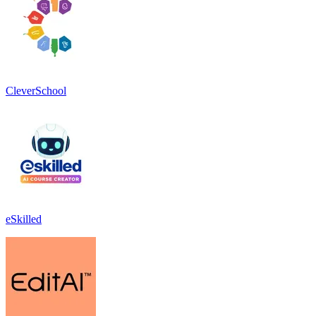
CleverSchool
eSkilled