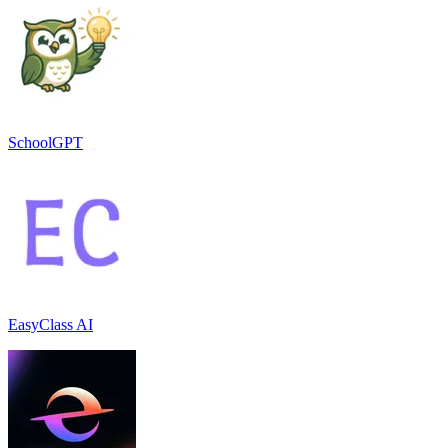
SchoolGPT
EasyClass AI