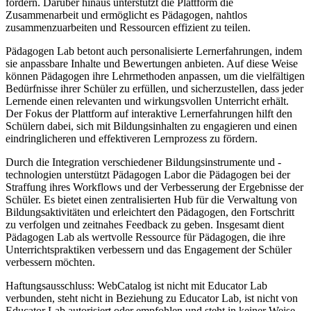
fördern. Darüber hinaus unterstützt die Plattform die
Zusammenarbeit und ermöglicht es Pädagogen, nahtlos
zusammenzuarbeiten und Ressourcen effizient zu teilen.
Pädagogen Lab betont auch personalisierte Lernerfahrungen, indem
sie anpassbare Inhalte und Bewertungen anbieten. Auf diese Weise
können Pädagogen ihre Lehrmethoden anpassen, um die vielfältigen
Bedürfnisse ihrer Schüler zu erfüllen, und sicherzustellen, dass jeder
Lernende einen relevanten und wirkungsvollen Unterricht erhält.
Der Fokus der Plattform auf interaktive Lernerfahrungen hilft den
Schülern dabei, sich mit Bildungsinhalten zu engagieren und einen
eindringlicheren und effektiveren Lernprozess zu fördern.
Durch die Integration verschiedener Bildungsinstrumente und -
technologien unterstützt Pädagogen Labor die Pädagogen bei der
Straffung ihres Workflows und der Verbesserung der Ergebnisse der
Schüler. Es bietet einen zentralisierten Hub für die Verwaltung von
Bildungsaktivitäten und erleichtert den Pädagogen, den Fortschritt
zu verfolgen und zeitnahes Feedback zu geben. Insgesamt dient
Pädagogen Lab als wertvolle Ressource für Pädagogen, die ihre
Unterrichtspraktiken verbessern und das Engagement der Schüler
verbessern möchten.
Haftungsausschluss: WebCatalog ist nicht mit Educator Lab
verbunden, steht nicht in Beziehung zu Educator Lab, ist nicht von
Educator Lab autorisiert oder empfohlen und steht in keiner Weise