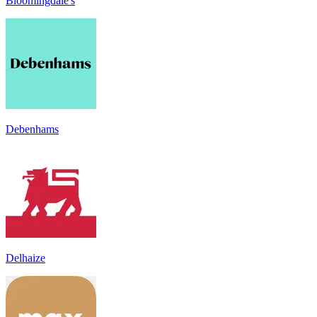
Bloomingdale's
Debenhams
Delhaize