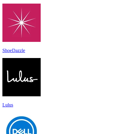
ShoeDazzle
Lulus