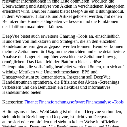
relevanter Informationen in eine Liste optimieren, wodurch die
Überwachung und Analyse von Aktien in verschiedenen Kategorien
erleichtert wird. Darüber hinaus bietet DeepVue ein Bildungsmodul,
in dem Webinare, Tutorials und Artikel gehostet werden, mit denen
Benutzer ihre Handelsfähigkeiten verbessern und die Funktionen
der Plattform maximieren können.
DeepVue bietet auch erweiterte Charting -Tools an, einschließlich
Hunderten von Indikatoren und Strategien, die an den einzelnen
Handelsanforderungen angepasst werden können. Benutzer können
mehrere Zeitrahmen für Diagramme einrichten und eine detailliertere
Analyse der Lagerleistung über verschiedene Zeiträume hinweg
ermöglichen. Das Datenfeld der Plattform bietet seriöse
Datenpunkte, die vollständig bearbeitet werden können, um sich auf
wichtige Metriken wie Unternehmensdaten, EPS und
Umsatzwachstum zu konzentrieren. Insgesamt soll DeepVue
Handelsroutinen optimieren, die Effizienz des Aktien -Screenings
verbessern und den Benutzern ein flexibles und informatives
Handelsumfeld bieten.
Kategorien
:
Finance
Finanzforschungssoftware
Finanzanalyse -Tools
Haftungsausschluss: WebCatalog ist nicht mit Deepvue verbunden,
steht nicht in Beziehung zu Deepvue, ist nicht von Deepvue
autorisiert oder empfohlen und steht in keiner Weise in offizieller
Verbindung zu Deepvue. Alle Produktnamen, Logos und Marken