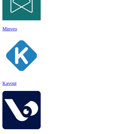
Minveo
Kavout