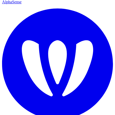
AlphaSense