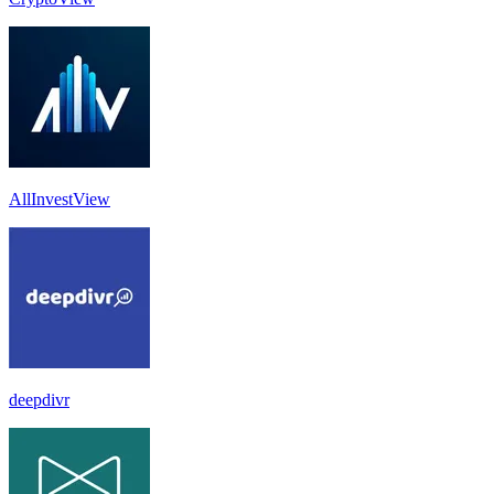
AllInvestView
deepdivr