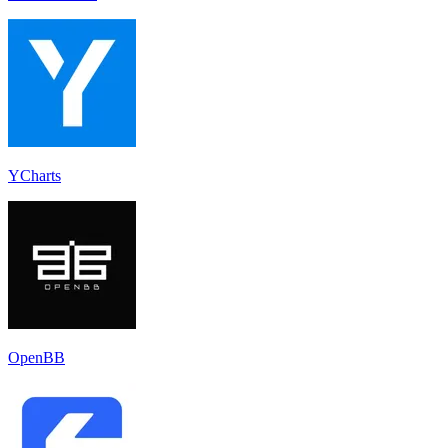
YCharts
OpenBB