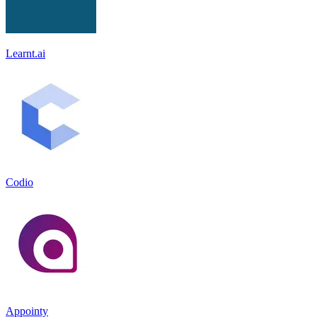
Learnt.ai
Codio
Appointy