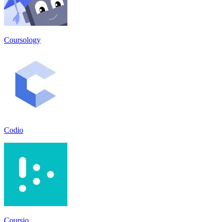
Coursology
Codio
Coursio