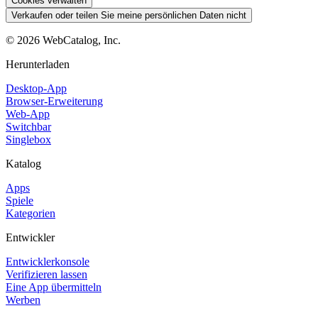
Cookies verwalten
Verkaufen oder teilen Sie meine persönlichen Daten nicht
©
2026
WebCatalog, Inc.
Herunterladen
Desktop-App
Browser-Erweiterung
Web-App
Switchbar
Singlebox
Katalog
Apps
Spiele
Kategorien
Entwickler
Entwicklerkonsole
Verifizieren lassen
Eine App übermitteln
Werben