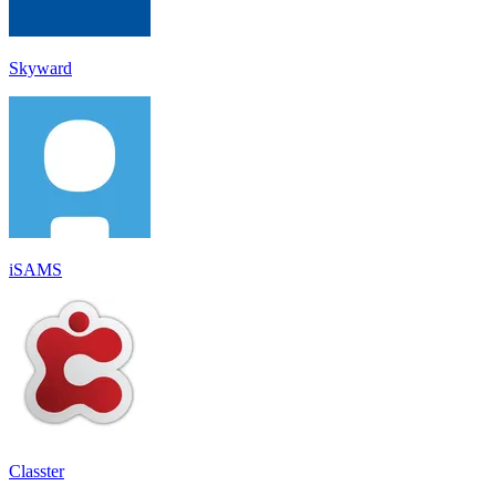
Skyward
iSAMS
Classter