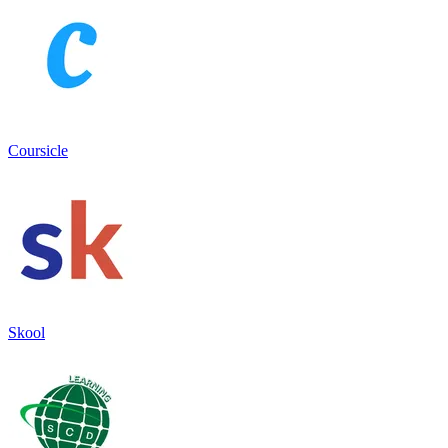
Coursicle
Skool