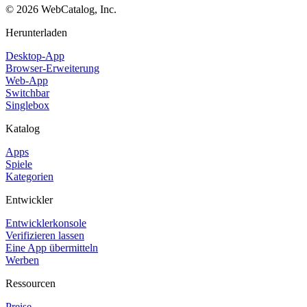
©
2026
WebCatalog, Inc.
Herunterladen
Desktop-App
Browser-Erweiterung
Web-App
Switchbar
Singlebox
Katalog
Apps
Spiele
Kategorien
Entwickler
Entwicklerkonsole
Verifizieren lassen
Eine App übermitteln
Werben
Ressourcen
Preise