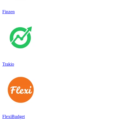
Finzen
Trakio
FlexiBudget