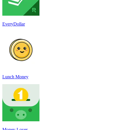
EveryDollar
Lunch Money
Money Lover