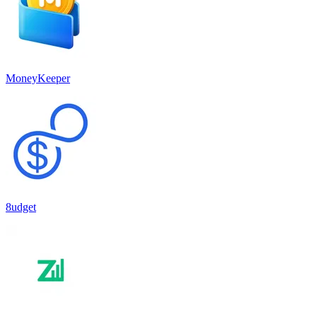
MoneyKeeper
8udget