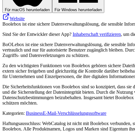
Für macOS herunterladen
Für Windows herunterladen
Website
Boolebox ist eine sichere Datenverwaltungslösung, die sensible Infor
Sind Sie der Entwickler dieser App?
Inhaberschaft verifizieren
, um di
BoOLebox ist eine sichere Datenverwaltungslösung, die sensible Infor
vertraulich und nur für autorisierte Benutzer zugänglich bleiben. Dur
Zugriffs- und Datenverletzungen zu schützen.
Zu den wichtigsten Funktionen von Boolebox gehören sichere Dateifr
extern sicher freigeben und gleichzeitig die Kontrolle darüber beibe
für Unternehmen und Einzelpersonen, die ihre digitalen Information
Die Sicherheitsfunktionen von Boolebox sind so konzipiert, dass sie 
und die Sicherstellung der Datenintegrität bieten. Durch die Nutzung
Datenschutzbestimmungen beizubehalten. Insgesamt bietet Boolebox ein
schützen möchten.
Kategorien
:
Business
E-Mail-Verschlüsselungssoftware
Haftungsausschluss: WebCatalog ist nicht mit Boolebox verbunden, ste
Boolebox. Alle Produktnamen, Logos und Marken sind Eigentum ihrer