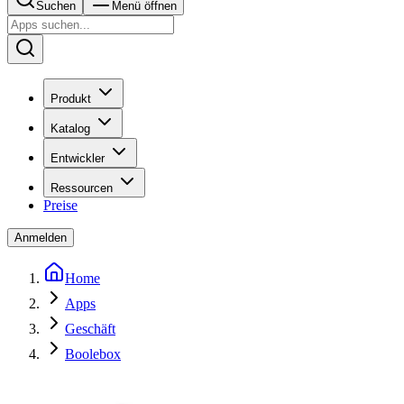
Suchen
Menü öffnen
Produkt
Katalog
Entwickler
Ressourcen
Preise
Anmelden
Home
Apps
Geschäft
Boolebox