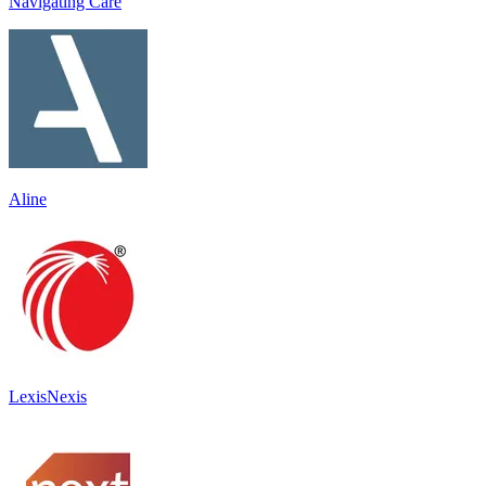
Navigating Care
Aline
LexisNexis