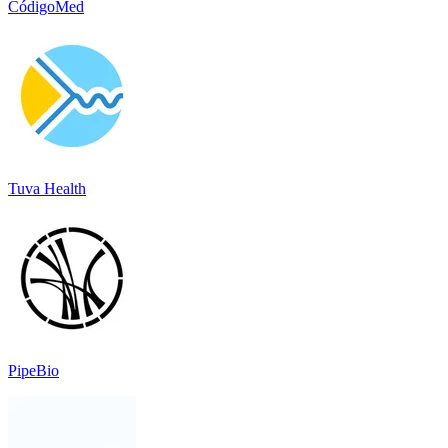
CódigoMed
Tuva Health
PipeBio