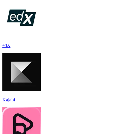
edX
Kajabi