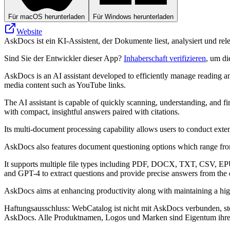
Für macOS herunterladen
Für Windows herunterladen
Website
AskDocs ist ein KI-Assistent, der Dokumente liest, analysiert und re
Sind Sie der Entwickler dieser App?
Inhaberschaft verifizieren
, um di
AskDocs is an AI assistant developed to efficiently manage reading an
media content such as YouTube links.
The AI assistant is capable of quickly scanning, understanding, and 
with compact, insightful answers paired with citations.
Its multi-document processing capability allows users to conduct exte
AskDocs also features document questioning options which range from 
It supports multiple file types including PDF, DOCX, TXT, CSV, EPUB
and GPT-4 to extract questions and provide precise answers from the
AskDocs aims at enhancing productivity along with maintaining a high 
Haftungsausschluss: WebCatalog ist nicht mit AskDocs verbunden, steh
AskDocs. Alle Produktnamen, Logos und Marken sind Eigentum ihrer