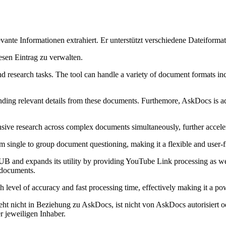
levante Informationen extrahiert. Er unterstützt verschiedene Dateifor
esen Eintrag zu verwalten.
d research tasks. The tool can handle a variety of document formats incl
finding relevant details from these documents. Furthemore, AskDocs is a
nsive research across complex documents simultaneously, further acceler
single to group document questioning, making it a flexible and user-fr
 and expands its utility by providing YouTube Link processing as well
 documents.
level of accuracy and fast processing time, effectively making it a powe
t nicht in Beziehung zu AskDocs, ist nicht von AskDocs autorisiert od
 jeweiligen Inhaber.