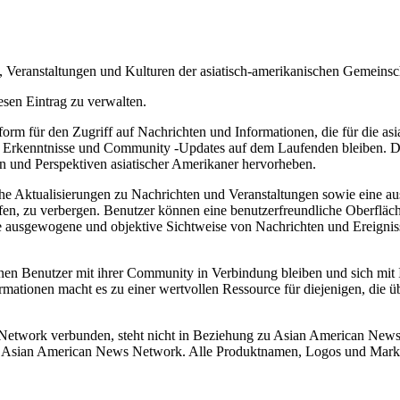
Veranstaltungen und Kulturen der asiatisch-amerikanischen Gemeinsc
esen Eintrag zu verwalten.
m für den Zugriff auf Nachrichten und Informationen, die für die asia
le Erkenntnisse und Community -Updates auf dem Laufenden bleiben. Die 
n und Perspektiven asiatischer Amerikaner hervorheben.
e Aktualisierungen zu Nachrichten und Veranstaltungen sowie eine aus
fen, zu verbergen. Benutzer können eine benutzerfreundliche Oberfläch
e ausgewogene und objektive Sichtweise von Nachrichten und Ereignissen
enutzer mit ihrer Community in Verbindung bleiben und sich mit Inh
rmationen macht es zu einer wertvollen Ressource für diejenigen, die 
Network verbunden, steht nicht in Beziehung zu Asian American News
 zu Asian American News Network. Alle Produktnamen, Logos und Marke