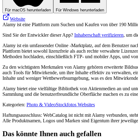
Für macOS herunterladen
Für Windows herunterladen
Website
Alamy ist eine Plattform zum Suchen und Kaufen von über 190 Million
Sind Sie der Entwickler dieser App?
Inhaberschaft verifizieren
, um di
Alamy ist ein umfassender Online -Marktplatz, auf dem Benutzer nac
Plattform bietet sowohl lizenzfreie als auch rechte verwaltete Lizenze
Methoden hochladen, einschließlich FTP- und mobiler Apps, und von
Zu den wichtigsten Merkmalen von Alamy gehören erweiterte Bildsuchf
auch Tools für Mitwirkende, um ihre Inhalte effektiv zu verwalten, 
Inhalte und weniger Wettbewerbsumgebung, was es den Mitwirkenden e
Alamy bietet eine vielfältige Bibliothek von Aktienmedien an und u
Sammlung und die benutzerfreundliche Oberfläche machen es zu einer w
Kategorien
:
Photo & Video
Stockfotos Websites
Haftungsausschluss: WebCatalog ist nicht mit Alamy verbunden, steht 
Alle Produktnamen, Logos und Marken sind Eigentum ihrer jeweilige
Das könnte Ihnen auch gefallen