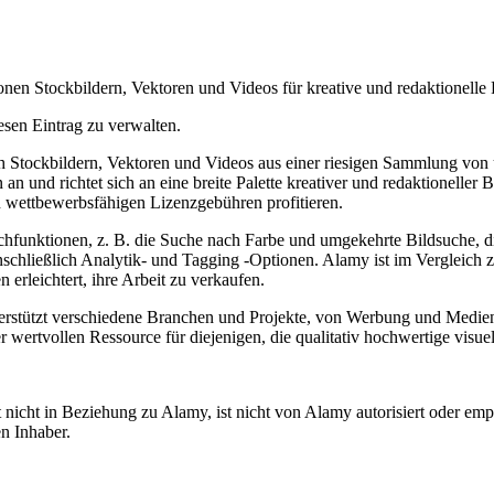
en Stockbildern, Vektoren und Videos für kreative und redaktionelle 
esen Eintrag zu verwalten.
h Stockbildern, Vektoren und Videos aus einer riesigen Sammlung von
n an und richtet sich an eine breite Palette kreativer und redaktionell
 wettbewerbsfähigen Lizenzgebühren profitieren.
unktionen, z. B. die Suche nach Farbe und umgekehrte Bildsuche, die d
einschließlich Analytik- und Tagging -Optionen. Alamy ist im Vergleic
rleichtert, ihre Arbeit zu verkaufen.
nterstützt verschiedene Branchen und Projekte, von Werbung und Medi
ertvollen Ressource für diejenigen, die qualitativ hochwertige visuel
nicht in Beziehung zu Alamy, ist nicht von Alamy autorisiert oder empf
n Inhaber.