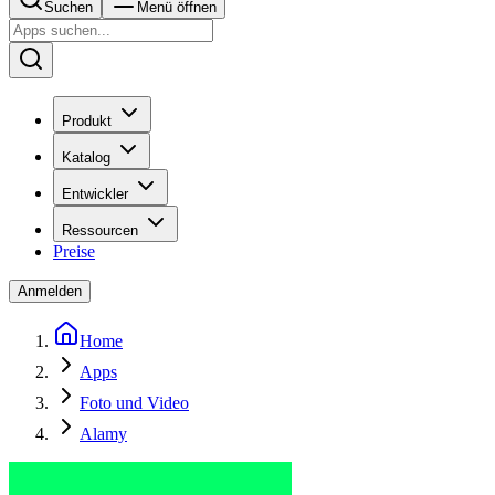
Suchen
Menü öffnen
Produkt
Katalog
Entwickler
Ressourcen
Preise
Anmelden
Home
Apps
Foto und Video
Alamy