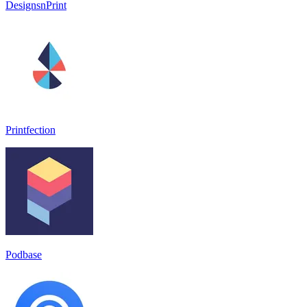
DesignsnPrint
Printfection
Podbase