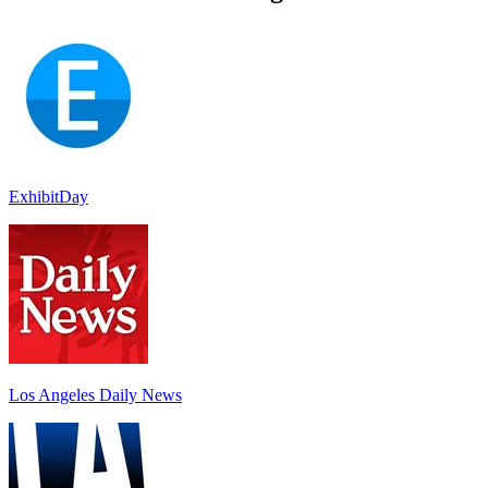
ExhibitDay
Los Angeles Daily News