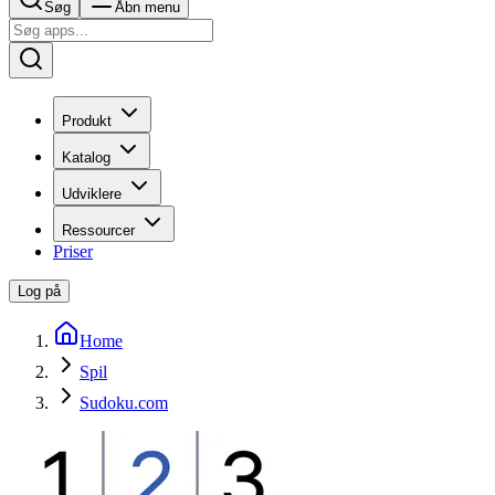
Søg
Åbn menu
Produkt
Katalog
Udviklere
Ressourcer
Priser
Log på
Home
Spil
Sudoku.com