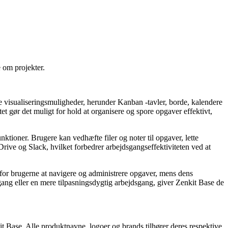
e om projekter.
lere visualiseringsmuligheder, herunder Kanban -tavler, borde, kalendere
tet gør det muligt for hold at organisere og spore opgaver effektivt,
nktioner. Brugere kan vedhæfte filer og noter til opgaver, lette
ve og Slack, hvilket forbedrer arbejdsgangseffektiviteten ved at
mt for brugerne at navigere og administrere opgaver, mens dens
gang eller en mere tilpasningsdygtig arbejdsgang, giver Zenkit Base de
it Base. Alle produktnavne, logoer og brands tilhører deres respektive