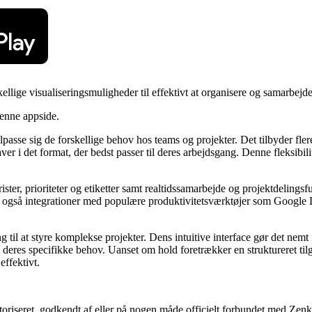
kellige visualiseringsmuligheder til effektivt at organisere og samarbejd
denne appside.
 tilpasse sig de forskellige behov hos teams og projekter. Det tilbyder f
er i det format, der bedst passer til deres arbejdsgang. Denne fleksibili
ter, prioriteter og etiketter samt realtidssamarbejde og projektdelingsfu
også integrationer med populære produktivitetsværktøjer som Google Dri
ng til at styre komplekse projekter. Dens intuitive interface gør det ne
 deres specifikke behov. Uanset om hold foretrækker en struktureret til
effektivt.
toriseret, godkendt af eller på nogen måde officielt forbundet med Zenk