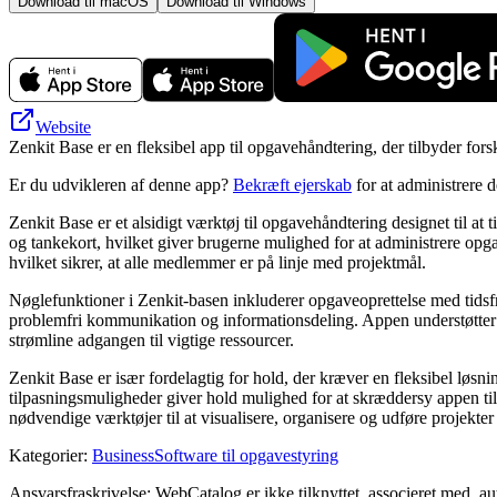
Download til macOS
Download til Windows
Website
Zenkit Base er en fleksibel app til opgavehåndtering, der tilbyder fors
Er du udvikleren af denne app?
Bekræft ejerskab
for at administrere 
Zenkit Base er et alsidigt værktøj til opgavehåndtering designet til at
og tankekort, hvilket giver brugerne mulighed for at administrere opgav
hvilket sikrer, at alle medlemmer er på linje med projektmål.
Nøglefunktioner i Zenkit-basen inkluderer opgaveoprettelse med tidsfris
problemfri kommunikation og informationsdeling. Appen understøtter 
strømline adgangen til vigtige ressourcer.
Zenkit Base er især fordelagtig for hold, der kræver en fleksibel løsni
tilpasningsmuligheder giver hold mulighed for at skræddersy appen til
nødvendige værktøjer til at visualisere, organisere og udføre projekter 
Kategorier
:
Business
Software til opgavestyring
Ansvarsfraskrivelse: WebCatalog er ikke tilknyttet, associeret med, au