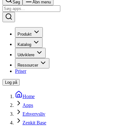
Søg
Åbn menu
Produkt
Katalog
Udviklere
Ressourcer
Priser
Log på
Home
Apps
Erhvervsliv
Zenkit Base