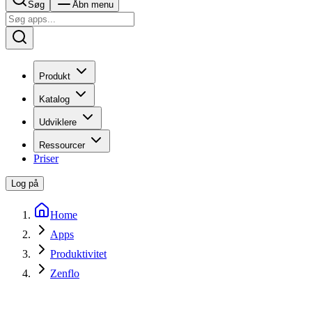
Søg
Åbn menu
Produkt
Katalog
Udviklere
Ressourcer
Priser
Log på
Home
Apps
Produktivitet
Zenflo