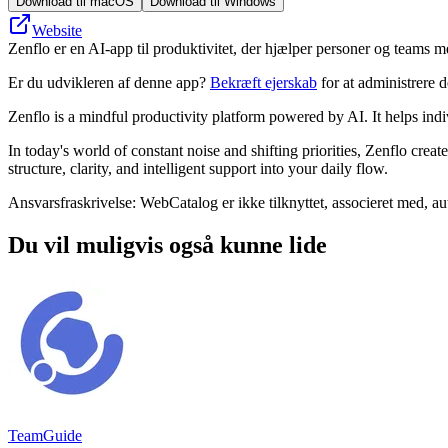
Download til macOS
Download til Windows
Website
Zenflo er en AI-app til produktivitet, der hjælper personer og teams m
Er du udvikleren af denne app?
Bekræft ejerskab
for at administrere 
Zenflo is a mindful productivity platform powered by AI. It helps ind
In today's world of constant noise and shifting priorities, Zenflo cre
structure, clarity, and intelligent support into your daily flow.
Ansvarsfraskrivelse: WebCatalog er ikke tilknyttet, associeret med, au
Du vil muligvis også kunne lide
TeamGuide