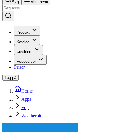
Søg
Åbn menu
Produkt
Katalog
Udviklere
Ressourcer
Priser
Log på
Home
Apps
Vejr
Weatherbit