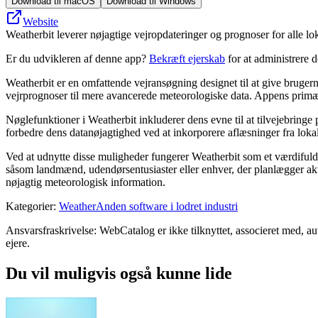
Download til macOS
Download til Windows
Website
Weatherbit leverer nøjagtige vejropdateringer og prognoser for alle lok
Er du udvikleren af denne app?
Bekræft ejerskab
for at administrere 
Weatherbit er en omfattende vejransøgning designet til at give bruge
vejrprognoser til mere avancerede meteorologiske data. Appens primære 
Nøglefunktioner i Weatherbit inkluderer dens evne til at tilvejebring
forbedre dens datanøjagtighed ved at inkorporere aflæsninger fra lokal
Ved at udnytte disse muligheder fungerer Weatherbit som et værdifuldt v
såsom landmænd, udendørsentusiaster eller enhver, der planlægger aktiv
nøjagtig meteorologisk information.
Kategorier
:
Weather
Anden software i lodret industri
Ansvarsfraskrivelse: WebCatalog er ikke tilknyttet, associeret med, au
ejere.
Du vil muligvis også kunne lide