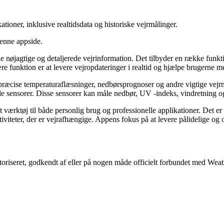
ationer, inklusive realtidsdata og historiske vejrmålinger.
denne appside.
rne nøjagtige og detaljerede vejrinformation. Det tilbyder en række fu
funktion er at levere vejropdateringer i realtid og hjælpe brugerne med
e præcise temperaturaflæsninger, nedbørsprognoser og andre vigtige vejrm
e sensorer. Disse sensorer kan måle nedbør, UV -indeks, vindretning og 
ærktøj til både personlig brug og professionelle applikationer. Det er is
iteter, der er vejrafhængige. Appens fokus på at levere pålidelige og om
toriseret, godkendt af eller på nogen måde officielt forbundet med Weat