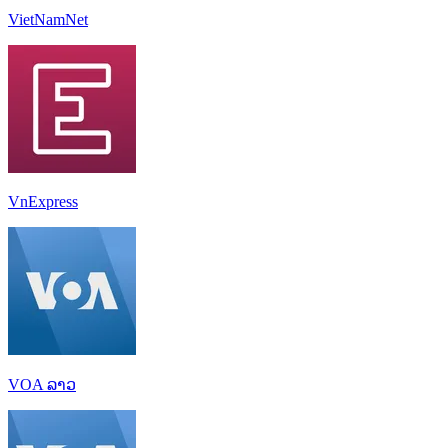
VietNamNet
VnExpress
VOA ລາວ