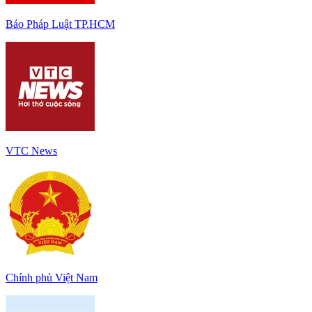
Báo Pháp Luật TP.HCM
VTC News
Chính phủ Việt Nam