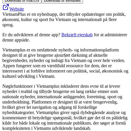
Download til macOS
Download til Windows
Website
VietnamPlus er en nyhedsapp, der tilbyder opdateringer om politik,
økonomi, kultur og sport fra Vietnam og internationalt på flere
sprog.
Er du udvikleren af denne app?
Bekræft ejerskab
for at administrere
denne appside.
Vietnamplus er en omfattende nyheds- og informationsplatform
designet til at give brugerne ajourført dækning af aktuelle
begivenheder, nyheder og indsigt fra Vietnam og over hele verden.
Appen fungerer som en værdifuld ressource for dem, der er
interesseret i at forblive informeret om politisk, social, økonomisk og
kulturel udvikling i Vietnam.
Nøglefunktioner i Vietnamplus inkluderer dens evne til at levere
nyheder i realtid og tilbyde brugerne en lang række emner som
nationale nyheder, internationale anliggender, forretning, sport og
underholdning. Platformen er designet til at være brugervenlig,
hvilket giver let navigation og adgang til forskellige
nyhedskategorier. Vietnamplus giver også dybdegående analyse og
kommentarer til betydelige spørgsmål, hvilket gør det til en pålidelig
kilde for både lokale og internationale publikum, der søger at forstå
kompleksiteten i Vietnams udviklende landskab.