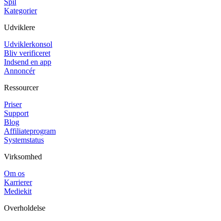
Spil
Kategorier
Udviklere
Udviklerkonsol
Bliv verificeret
Indsend en app
Annoncér
Ressourcer
Priser
Support
Blog
Affiliateprogram
Systemstatus
Virksomhed
Om os
Karrierer
Mediekit
Overholdelse