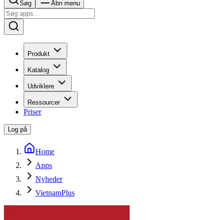
Søg
Åbn menu
Produkt
Katalog
Udviklere
Ressourcer
Priser
Log på
Home
Apps
Nyheder
VietnamPlus