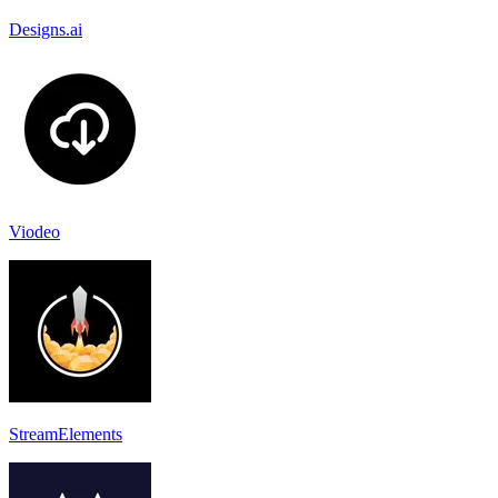
Designs.ai
Viodeo
StreamElements