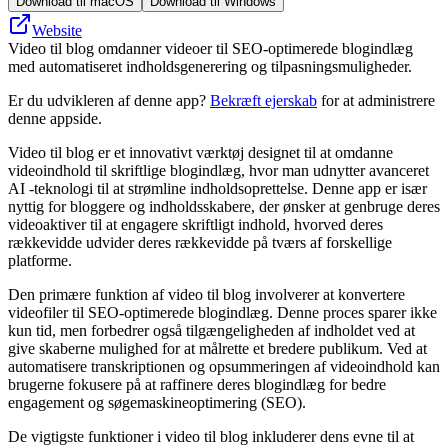
Download til macOS
Download til Windows
Website
Video til blog omdanner videoer til SEO-optimerede blogindlæg
med automatiseret indholdsgenerering og tilpasningsmuligheder.
Er du udvikleren af denne app?
Bekræft ejerskab
for at administrere
denne appside.
Video til blog er et innovativt værktøj designet til at omdanne
videoindhold til skriftlige blogindlæg, hvor man udnytter avanceret
AI -teknologi til at strømline indholdsoprettelse. Denne app er især
nyttig for bloggere og indholdsskabere, der ønsker at genbruge deres
videoaktiver til at engagere skriftligt indhold, hvorved deres
rækkevidde udvider deres rækkevidde på tværs af forskellige
platforme.
Den primære funktion af video til blog involverer at konvertere
videofiler til SEO-optimerede blogindlæg. Denne proces sparer ikke
kun tid, men forbedrer også tilgængeligheden af ​​indholdet ved at
give skaberne mulighed for at målrette et bredere publikum. Ved at
automatisere transkriptionen og opsummeringen af ​​videoindhold kan
brugerne fokusere på at raffinere deres blogindlæg for bedre
engagement og søgemaskineoptimering (SEO).
De vigtigste funktioner i video til blog inkluderer dens evne til at