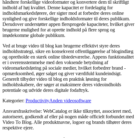
håndtere forskellige videoformater og konvertere dem til skriftligt
indhold af høj kvalitet. Denne kapacitet er fordelagtig for
indholdsmarkedsførere, der sigter mod at forbedre deres online
synlighed og give forskellige indholdsformater til deres publikum.
Derudover understøtter appen flersprogede kapaciteter, hvilket giver
brugerne mulighed for at oprette indhold på flere sprog og
imødekomme globale publikum.
Ved at bruge video til blog kan brugerne effektivt styre deres
indholdsstrategi, sikre en konsekvent offentliggørelse af blogindlæg
og opretholde en stærk online tilstedeværelse. Appens funktionalitet
er i overensstemmelse med den voksende betydning af
videomarkedsføring på sociale medier, hvilket forbedrer brand -
opmærksomhed, øger salget og giver værdifuld kundeindsigt.
Generelt tilbyder video til blog en praktisk løsning for
indholdsskabere, der søger at maksimere deres videoindholds
potentiale og udvide deres digitale fodaftryk.
Kategorier
:
Productivity
Anden videosoftware
Ansvarsfraskrivelse: WebCatalog er ikke tilknyttet, associeret med,
autoriseret, godkendt af eller på nogen måde officielt forbundet med
Video To Blog. Alle produktnavne, logoer og brands tilhører deres
respektive ejere.