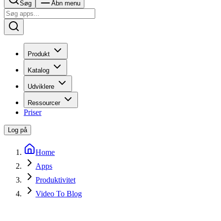
Søg
Åbn menu
Produkt
Katalog
Udviklere
Ressourcer
Priser
Log på
Home
Apps
Produktivitet
Video To Blog