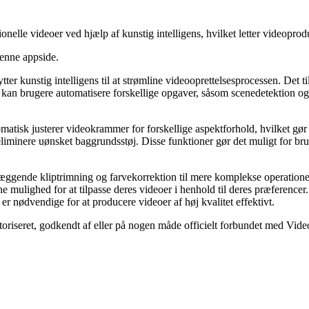
ionelle videoer ved hjælp af kunstig intelligens, hvilket letter videoprod
denne appside.
ter kunstig intelligens til at strømline videooprettelsesprocessen. Det 
I kan brugere automatisere forskellige opgaver, såsom scenedetektion og
sk justerer videokrammer for forskellige aspektforhold, hvilket gør de
eliminere uønsket baggrundsstøj. Disse funktioner gør det muligt for bru
læggende kliptrimning og farvekorrektion til mere komplekse operatione
e mulighed for at tilpasse deres videoer i henhold til deres præferencer
er nødvendige for at producere videoer af høj kvalitet effektivt.
utoriseret, godkendt af eller på nogen måde officielt forbundet med Vide