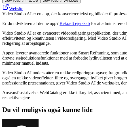
Download til macOS
Download til Windows
Website
Video Studio AI er en app, der konverterer tekst og billeder til profess
Er du udvikleren af denne app?
Bekræft ejerskab
for at administrere 
Video Studio AI er en avanceret videoredigeringsapplikation, der udnyt
effektiviteten og kreativiteten i videoredigering. Med Video Studio A
redigering af arbejdsgange.
Appen leverer avancerede funktioner som Smart Reframing, som automati
drevne støjreduktionsfunktioner med at forbedre lydkvaliteten ved at 
minimerer manuel indsats.
Video Studio AI understøtter en række redigeringsopgaver, fra grund
også en række videoeffekter, filtre og overgange, hvilket giver brugern
professionelle præsentationer, giver Video Studio AI de værktøjer, der 
Ansvarsfraskrivelse: WebCatalog er ikke tilknyttet, associeret med, a
respektive ejere.
Du vil muligvis også kunne lide