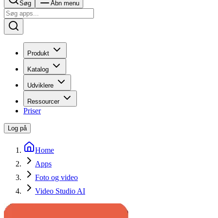
Søg
Åbn menu
Produkt
Katalog
Udviklere
Ressourcer
Priser
Log på
Home
Apps
Foto og video
Video Studio AI