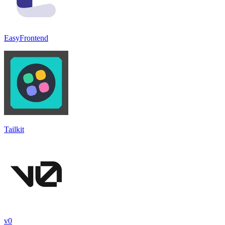
EasyFrontend
Tailkit
v0