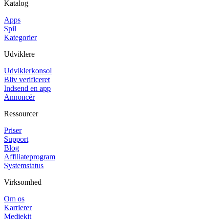
Katalog
Apps
Spil
Kategorier
Udviklere
Udviklerkonsol
Bliv verificeret
Indsend en app
Annoncér
Ressourcer
Priser
Support
Blog
Affiliateprogram
Systemstatus
Virksomhed
Om os
Karrierer
Mediekit