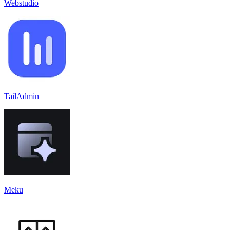
Webstudio
TailAdmin
Meku