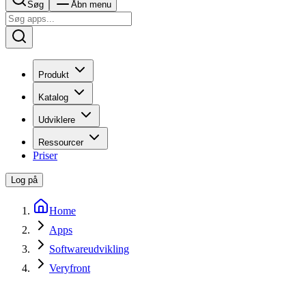
Søg
Åbn menu
Produkt
Katalog
Udviklere
Ressourcer
Priser
Log på
Home
Apps
Softwareudvikling
Veryfront