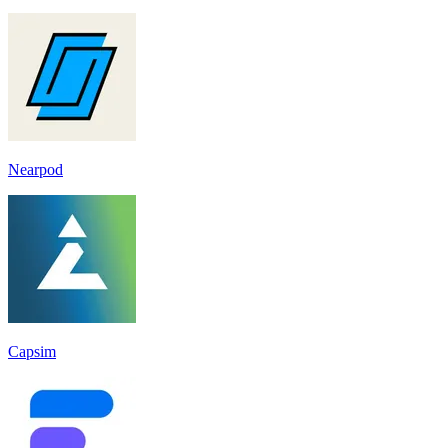
Nearpod
Capsim