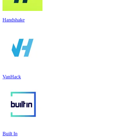
Handshake
VanHack
Built In