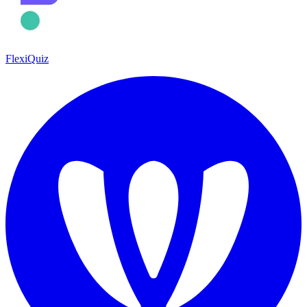
FlexiQuiz