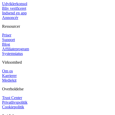
Udviklerkonsol
Bliv verificeret
Indsend en app
Annoncér
Ressourcer
Priser
Support
Blog
Affiliateprogram
Systemstatus
Virksomhed
Om os
Karrierer
Mediekit
Overholdelse
Trust Center
Privatlivspolitik
Cookiepolitik