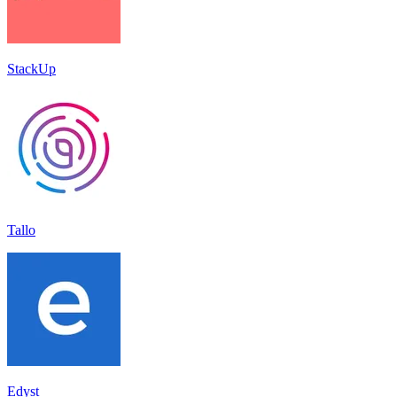
StackUp
Tallo
Edyst