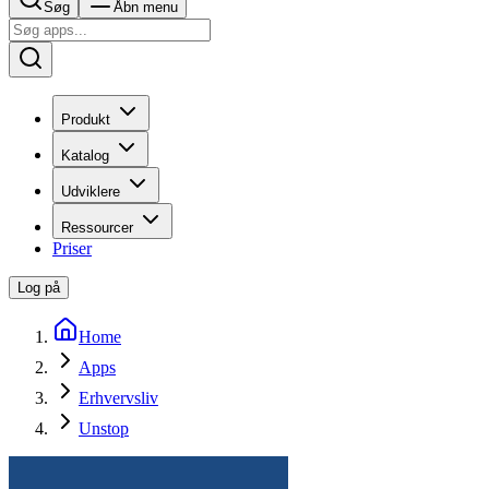
Søg
Åbn menu
Produkt
Katalog
Udviklere
Ressourcer
Priser
Log på
Home
Apps
Erhvervsliv
Unstop