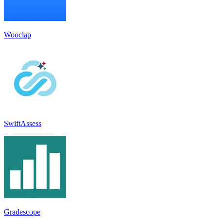
Wooclap
SwiftAssess
Gradescope