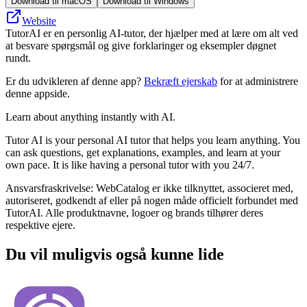
Download til macOS
Download til Windows
Website
TutorAI er en personlig AI-tutor, der hjælper med at lære om alt ved
at besvare spørgsmål og give forklaringer og eksempler døgnet
rundt.
Er du udvikleren af denne app?
Bekræft ejerskab
for at administrere
denne appside.
Learn about anything instantly with AI.
Tutor AI is your personal AI tutor that helps you learn anything. You
can ask questions, get explanations, examples, and learn at your
own pace. It is like having a personal tutor with you 24/7.
Ansvarsfraskrivelse: WebCatalog er ikke tilknyttet, associeret med,
autoriseret, godkendt af eller på nogen måde officielt forbundet med
TutorAI. Alle produktnavne, logoer og brands tilhører deres
respektive ejere.
Du vil muligvis også kunne lide