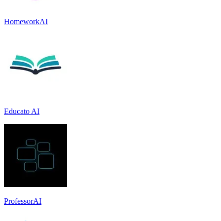
HomeworkAI
Educato AI
ProfessorAI