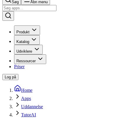
Søg
Åbn menu
Produkt
Katalog
Udviklere
Ressourcer
Priser
Log på
Home
Apps
Uddannelse
TutorAI