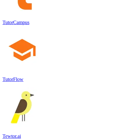
TutorCampus
TutorFlow
Tewtor.ai