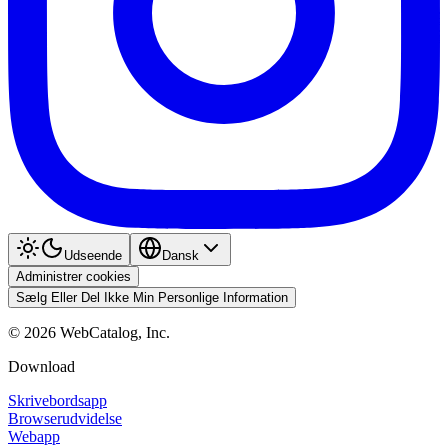
Udseende
Dansk
Administrer cookies
Sælg Eller Del Ikke Min Personlige Information
©
2026
WebCatalog, Inc.
Download
Skrivebordsapp
Browserudvidelse
Webapp