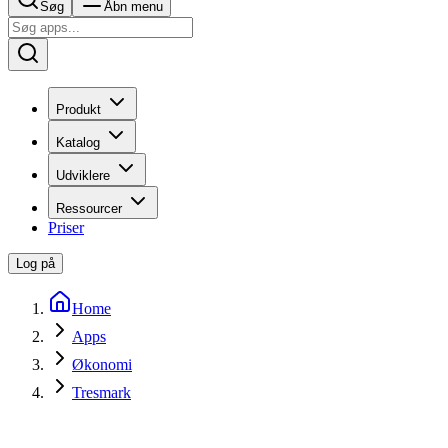
Søg
Åbn menu
Produkt
Katalog
Udviklere
Ressourcer
Priser
Log på
Home
Apps
Økonomi
Tresmark