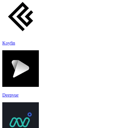
Koyfin
Deepvue