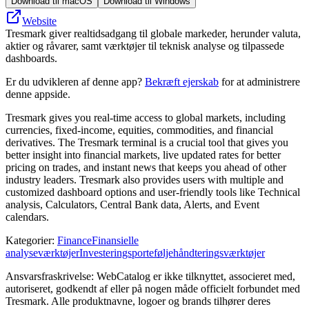
Download til macOS
Download til Windows
Website
Tresmark giver realtidsadgang til globale markeder, herunder valuta,
aktier og råvarer, samt værktøjer til teknisk analyse og tilpassede
dashboards.
Er du udvikleren af denne app?
Bekræft ejerskab
for at administrere
denne appside.
Tresmark gives you real-time access to global markets, including
currencies, fixed-income, equities, commodities, and financial
derivatives. The Tresmark terminal is a crucial tool that gives you
better insight into financial markets, live updated rates for better
pricing on trades, and instant news that keeps you ahead of other
industry leaders. Tresmark also provides users with multiple and
customized dashboard options and user-friendly tools like Technical
analysis, Calculators, Central Bank data, Alerts, and Event
calendars.
Kategorier
:
Finance
Finansielle
analyseværktøjer
Investeringsporteføljehåndteringsværktøjer
Ansvarsfraskrivelse: WebCatalog er ikke tilknyttet, associeret med,
autoriseret, godkendt af eller på nogen måde officielt forbundet med
Tresmark. Alle produktnavne, logoer og brands tilhører deres