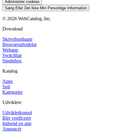
Administrer cookies
Sælg Eller Del Ikke Min Personlige Information
©
2026
WebCatalog, Inc.
Download
Skrivebordsapp
Browserudvidelse
Webapp
Switchbar
Singlebox
Katalog
Apps
Spil
Kategorier
Udviklere
Udviklerkonsol
Bliv verificeret
Indsend en app
Annoncér