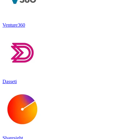
Venture360
Dasseti
Sharesight