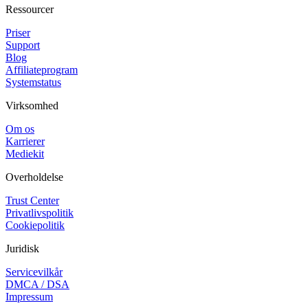
Ressourcer
Priser
Support
Blog
Affiliateprogram
Systemstatus
Virksomhed
Om os
Karrierer
Mediekit
Overholdelse
Trust Center
Privatlivspolitik
Cookiepolitik
Juridisk
Servicevilkår
DMCA / DSA
Impressum