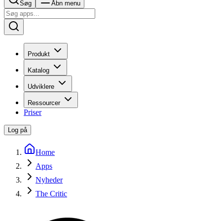
Søg
Åbn menu
Produkt
Katalog
Udviklere
Ressourcer
Priser
Log på
Home
Apps
Nyheder
The Critic