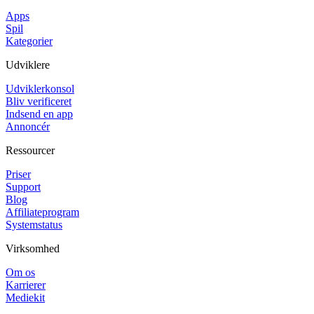
Apps
Spil
Kategorier
Udviklere
Udviklerkonsol
Bliv verificeret
Indsend en app
Annoncér
Ressourcer
Priser
Support
Blog
Affiliateprogram
Systemstatus
Virksomhed
Om os
Karrierer
Mediekit